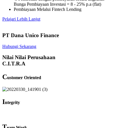
Bunga Pembiayaan Investasi = 8 - 25% p.a (flat)
Pembiayaan Melalui Fintech Lending
Pelajari Lebih Lanjut
PT Dana Unico Finance
Hubungi Sekarang
Nilai Nilai Perusahaan
C.I.T.R.A
C
ustomer Oriented
I
ntegrity
T
eam Work